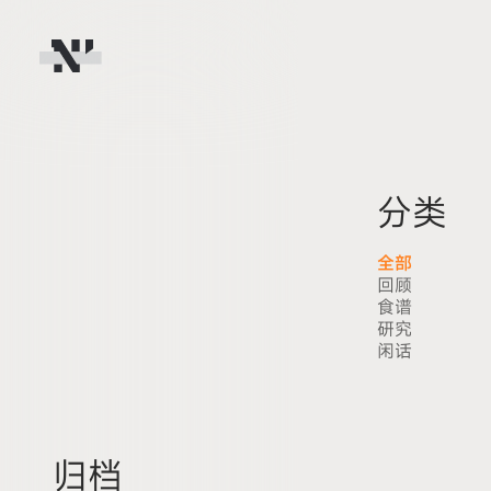
分类
全部
回顾
食谱
研究
闲话
归档