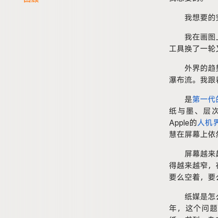
我想要的
我在画图上画
工具换了一轮
外界的趋
瀑布流。我跟
是
第一代的M
纸与墨、层
Apple的
人机
慧在屏幕上依
屏幕越来
得越来越窄，
要么空着，要
纸媒是怎
年，这个问题