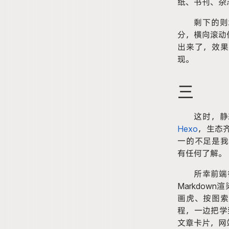
纸、书刊、杂
剩下的则
分，横向滚动
出来了，效果
现。
三
这时，静
Hexo
，生态齐
一的不足是我
有任何了解。
所幸前端
Markdow
画虎、按图索
程，一边把学到
文章卡片，网