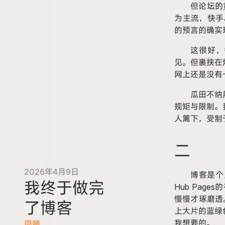
但论坛的
为主流，快手
的预言的确实
这很好，
见。但裹挟在
网上还是没有
瓜田不纳
规矩与限制。
人篱下，受制
二
2026年4月9日
博客是个
我终于做完
Hub Page
慢慢才琢磨透。
了博客
上大片的蓝绿
我想要的。
回顾