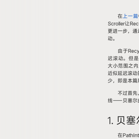
在
上一篇
Scroller让Rec
更进一步，通
动。
由于Recyc
迟滚动。但是
大小范围之内上下
近似延迟滚动
少，即是本篇
不过首先
线⸺贝塞尔
1
. 贝
在Path
I