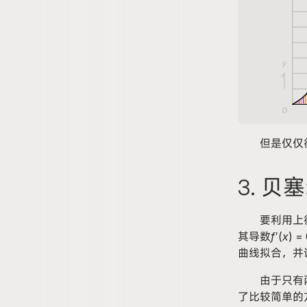
但是仅仅
3
. 贝
要利用上
其导数
f
′(
x
)
=
曲线拟合，并
由于只有
了比较简单的