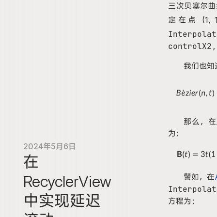
三次贝塞尔曲
定在点 (1
,
Interpolat
control
X2
,
我们也知
那么，在
为：
2024年5月6日
在
譬如，在
RecyclerView
Interpolat
中实现延迟
方程为：