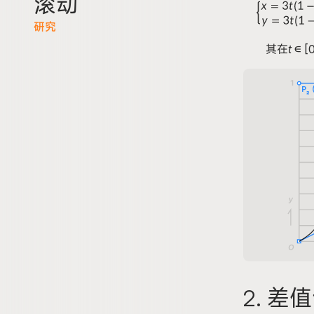
滚动
研究
其在
t
∈ [
2
. 差