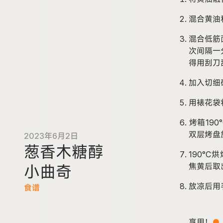
混合黄油
混合低筋
次间隔一
得用刮刀
加入切细
用裱花袋
烤箱19
双层烤盘
2023年6月2日
葱香木糖醇
190°C
焦黄后取
小曲奇
放凉后用
食谱
享用！
●