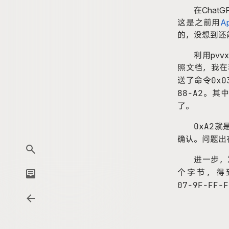
在Chat
G
这是之前用
Ap
的，没想到还
利用pvv
照文档，我在
0x0
送了命令
88-
A2
。其
了。
0x
A2
就
确认。问题出
进一步，
个字节，得
07-
9F-
FF-
F