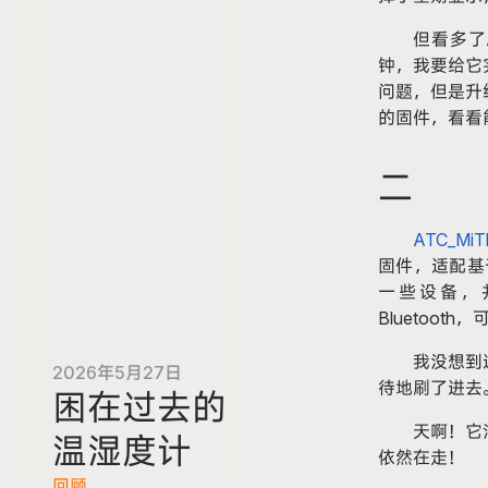
但看多了
钟，我要给它
问题，但是升
的固件，看看
二
ATC
_Mi
T
固件，适配基于
一些设备，
Bluetoot
我没想到
2026年5月27日
待地刷了进去
困在过去的
天啊！它
温湿度计
依然在走！
回顾